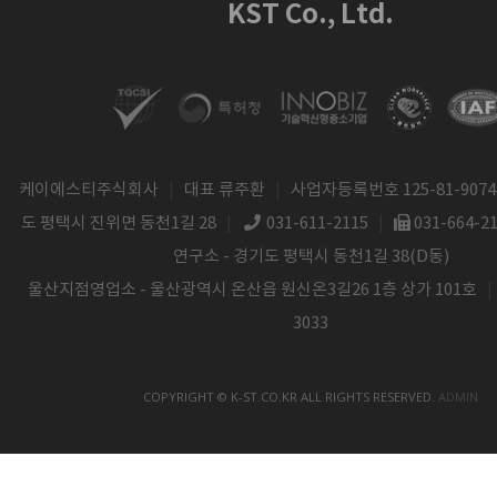
KST Co., Ltd.
케이에스티주식회사
|
대표 류주환
|
사업자등록번호 125-81-9074
도 평택시 진위면 동천1길 28
|
031-611-2115
|
031-664-2
연구소 - 경기도 평택시 동천1길 38(D동)
울산지점영업소 - 울산광역시 온산읍 원신온3길26 1층 상가 101호
|
3033
COPYRIGHT © K-ST.CO.KR ALL RIGHTS RESERVED.
ADMIN