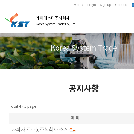
Home
Login
Sign up
Contact
K
케이에스티주식회사
Korea System Trade Co., Ltd.
Korea System Trade
공지사항
Total
4
/
1 page
제 목
자회사 르호봇주식회사 소개