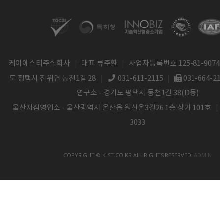
케이에스티주식회사
|
대표 류주환
|
사업자등록번호 125-81-9074
도 평택시 진위면 동천1길 28
|
031-611-2115
|
031-664-2
연구소 - 경기도 평택시 동천1길 38(D동)
울산지점영업소 - 울산광역시 온산읍 원신온3길26 1층 상가 101호
|
3033
COPYRIGHT © K-ST.CO.KR ALL RIGHTS RESERVED.
ADMIN