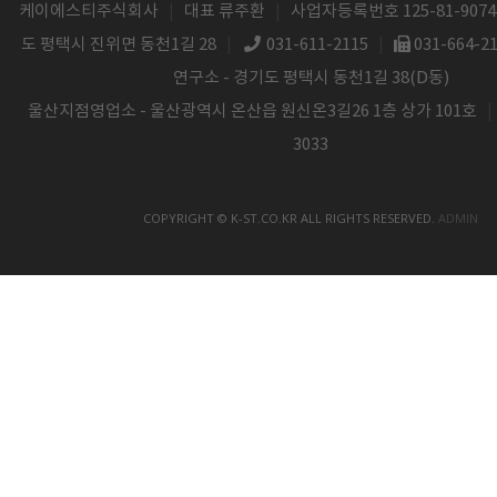
케이에스티주식회사
|
대표 류주환
|
사업자등록번호 125-81-9074
도 평택시 진위면 동천1길 28
|
031-611-2115
|
031-664-2
연구소 - 경기도 평택시 동천1길 38(D동)
울산지점영업소 - 울산광역시 온산읍 원신온3길26 1층 상가 101호
|
3033
COPYRIGHT © K-ST.CO.KR ALL RIGHTS RESERVED.
ADMIN